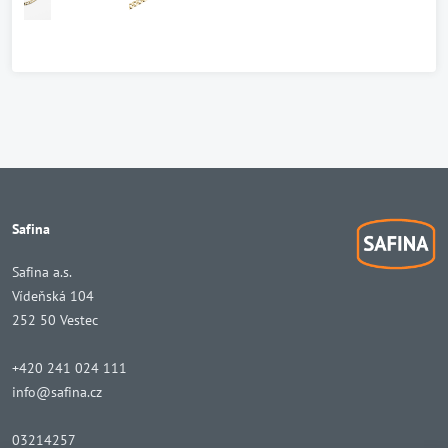
Safina
Safina a.s.
Vídeňská 104
252 50 Vestec
+420 241 024 111
info@safina.cz
03214257