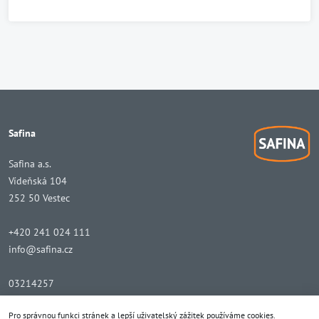
Safina
Safina a.s.
Vídeňská 104
252 50 Vestec
+420 241 024 111
info@safina.cz
03214257
CZ03214257
Pro správnou funkci stránek a lepší uživatelský zážitek používáme cookies.