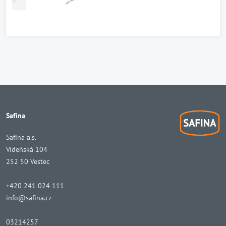
Safina
Safina a.s.
Vídeňská 104
252 50 Vestec
+420 241 024 111
info@safina.cz
03214257