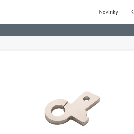
Novinky
K