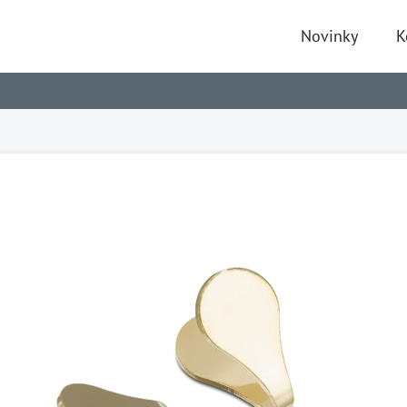
Novinky
K