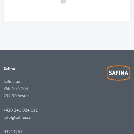
Safina
Safina a.s.
Vídeňská 104
252 50 Vestec
+420 241 024 111
info@safina.cz
03214257